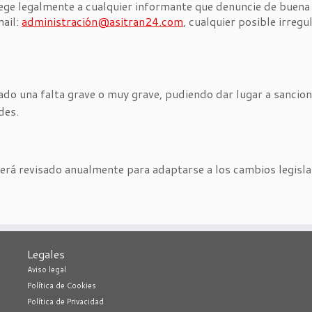
ge legalmente a cualquier informante que denuncie de buena 
ail:
administración@asitran24.com
, cualquier posible irreg
do una falta grave o muy grave, pudiendo dar lugar a sancione
des.
erá revisado anualmente para adaptarse a los cambios legisla
Legales
Aviso legal
Política de Cookies
Política de Privacidad