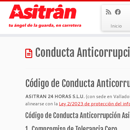
Inicio
Saltar
al
Conducta Anticorrupc
contenido
Código de Conducta Anticorru
ASITRAN 24 HORAS S.L.U.
(con sede en Valladol
alinearse con la
Ley 2/2023 de protección del in
Código de Conducta Anticorrupción As
1. Compromiso de Tolerancia Cero